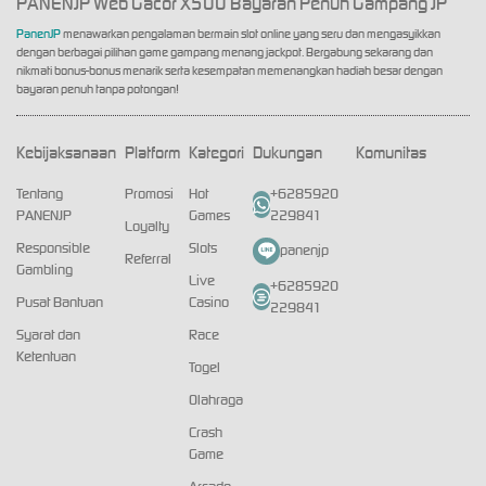
PANENJP Web Gacor X500 Bayaran Penuh Gampang JP
PanenJP
menawarkan pengalaman bermain slot online yang seru dan mengasyikkan
dengan berbagai pilihan game gampang menang jackpot. Bergabung sekarang dan
nikmati bonus-bonus menarik serta kesempatan memenangkan hadiah besar dengan
bayaran penuh tanpa potongan!
Kebijaksanaan
Platform
Kategori
Dukungan
Komunitas
Tentang
Promosi
Hot
+6285920
PANENJP
Games
229841
Loyalty
Responsible
Slots
panenjp
Referral
Gambling
Live
+6285920
Pusat Bantuan
Casino
229841
Syarat dan
Race
Ketentuan
Togel
Olahraga
Crash
Game