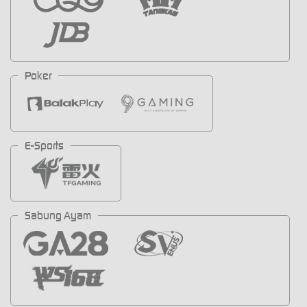
Poker
E-Sports
Sabung Ayam