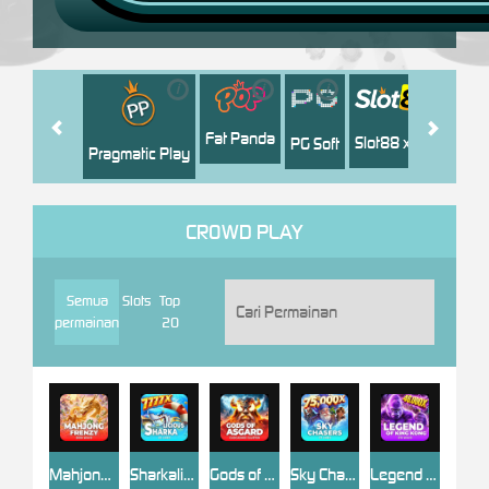
i
i
i
i
i
Facha
Fat Panda
Slot88 x PP
PG Soft
Pragmatic Play
CROWD PLAY
Semua
Slots
Top
permainan
20
Mahjong Frenzy
Sharkalicious
Gods of Asgard
Sky Chasers
Legend of King Kong