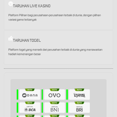
TARUHAN LIVE KASINO
Platform Pilihan bagi perusahaan-perusahaan terbaik di dunia, dengan pilihan
variasi game terbanyak
TARUHAN TOGEL
Platform togel yang menarik dari perusahan terbaik di dunia yang menawarkan
hadiah kemenangan besar