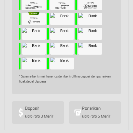
* Selama bank maintenance dan bank offline deposit dan penarikan
tidak dapat diproses
Deposit
Penarikan
Rata-rata 3 Menit
Rata-rata 5 Menit