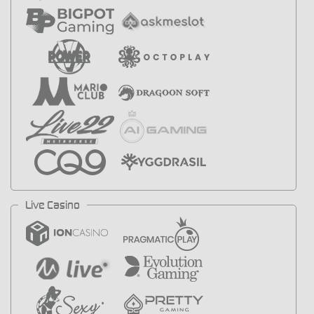
Live Casino