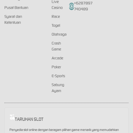
Live
+6287897
Pusat Bantuan
Casino
740489
Syarat dan
Race
Ketentuan
Togel
Olahraga
Crash
Game
Arcade
Poker
E-Sports
Sabung
Ayam
TARUHAN SLOT
Penyedia slot online dengan beragam pilihan game menarik yang memudahkan