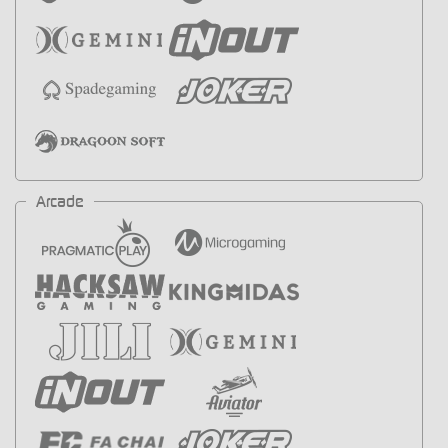
Arcade