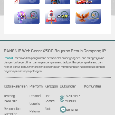
i
i
i
PANENJP Web Gacor X500 Bayaran Penuh Gampang JP
PanenJP
menawarkan pengalaman bermain slot online yang seru dan mengasyikkan
dengan berbagai pilihan game gampang menang jackpot. Bergabung sekarang dan
nikmati bonus-bonus menarik serta kesempatan memenangkan hadiah besar dengan
bayaran penuh tanpa potongan!
Kebijaksanaan
Platform
Kategori
Dukungan
Komunitas
Tentang
Promosi
Hot
+6287897
PANENJP
Games
740489
Loyalty
Responsible
Slots
panenjp
Referral
Gambling