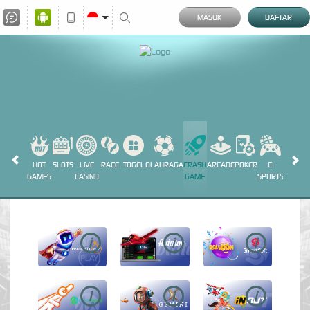
MASUK
DAFTAR
HOT
SLOTS
LIVE
RACE
TOGEL
OLAHRAGA
CRASH
ARCADE
POKER
E-
SABUN
GAMES
CASINO
GAME
SPORTS
AYAM
i
i
i
i
i
i