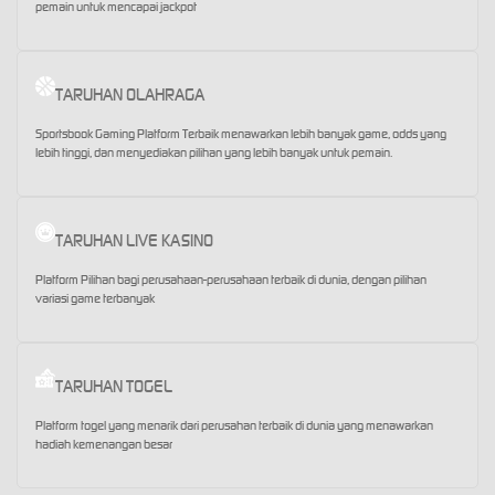
pemain untuk mencapai jackpot
TARUHAN OLAHRAGA
Sportsbook Gaming Platform Terbaik menawarkan lebih banyak game, odds yang
lebih tinggi, dan menyediakan pilihan yang lebih banyak untuk pemain.
TARUHAN LIVE KASINO
Platform Pilihan bagi perusahaan-perusahaan terbaik di dunia, dengan pilihan
variasi game terbanyak
TARUHAN TOGEL
Platform togel yang menarik dari perusahan terbaik di dunia yang menawarkan
hadiah kemenangan besar