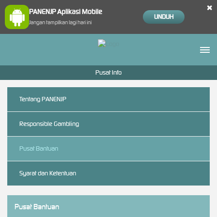
×
PANENJP Aplikasi Mobile
UNDUH
Jangan tampilkan lagi hari ini
Pusat Info
Tentang PANENJP
Responsible Gambling
Pusat Bantuan
Syarat dan Ketentuan
Pusat Bantuan