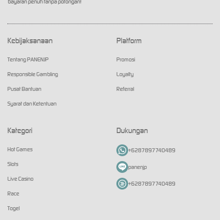
bayaran penuh tanpa potongan!
Kebijaksanaan
Platform
Tentang PANENJP
Promosi
Responsible Gambling
Loyalty
Pusat Bantuan
Referral
Syarat dan Ketentuan
Kategori
Dukungan
Hot Games
+6287897740489
Slots
panenjp
Live Casino
+6287897740489
Race
Togel